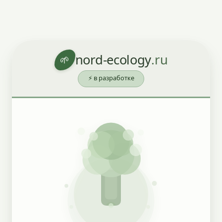
nord-ecology
.ru
🌱
⚡ в разработке