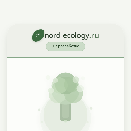
nord-ecology
.ru
🌱
⚡ в разработке