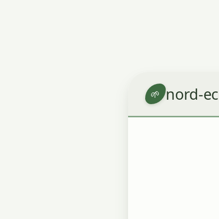
nord-ec
🌱